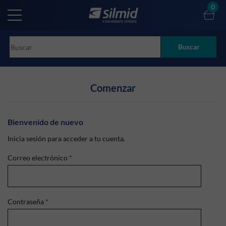
Skip
0
to
main
content
Buscar
Comenzar
Bienvenido de nuevo
Inicia sesión para acceder a tu cuenta.
Correo electrónico
*
Contraseña
*