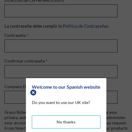
Dirección de Correo electrónico
*
La contraseña debe cumplir la
Política de Contraseñas
Contraseña
*
Confirmar contraseña
*
Welcome to our Spanish website
Company Domain
*
Do you want to use our UK site?
Graco Roberts is committed to protecting and respecting your
privacy, and we'll only use your personal information to administer
No thanks
your account and to provide the products and services you request.
From time to time, we would like to contact you about our products