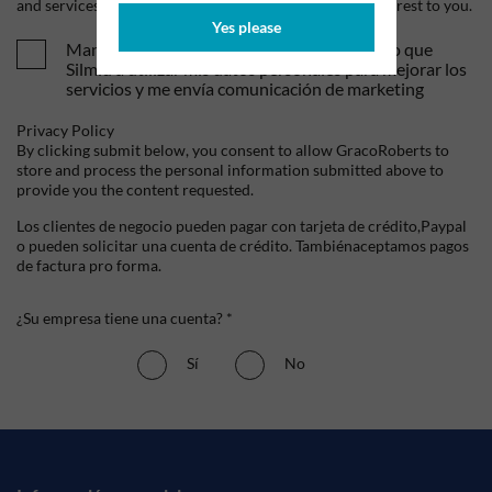
and services, as well as other content that may be of interest to you.
Yes please
Mandame tus ofertas y novedades. Entiendo que
Silmid a utilizar mis datos personales para mejorar los
servicios y me envía comunicación de marketing
Privacy Policy
By clicking submit below, you consent to allow GracoRoberts to
store and process the personal information submitted above to
provide you the content requested.
Los clientes de negocio pueden pagar con tarjeta de crédito,Paypal
o pueden solicitar una cuenta de crédito. Tambiénaceptamos pagos
de factura pro forma.
¿Su empresa tiene una cuenta? *
Sí
No