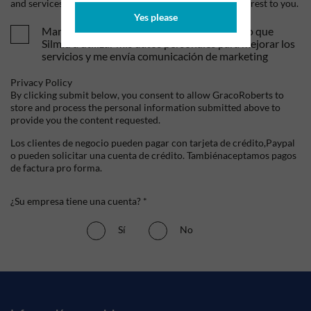
and services, as well as other content that may be of interest to you.
Yes please
Mandame tus ofertas y novedades. Entiendo que
Silmid a utilizar mis datos personales para mejorar los
servicios y me envía comunicación de marketing
Privacy Policy
By clicking submit below, you consent to allow GracoRoberts to
store and process the personal information submitted above to
provide you the content requested.
Los clientes de negocio pueden pagar con tarjeta de crédito,Paypal
o pueden solicitar una cuenta de crédito. Tambiénaceptamos pagos
de factura pro forma.
¿Su empresa tiene una cuenta? *
Sí
No