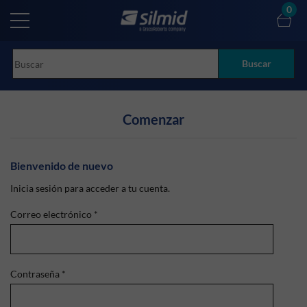
Skip
0
to
main
content
Buscar
Comenzar
Bienvenido de nuevo
Inicia sesión para acceder a tu cuenta.
Correo electrónico
*
Contraseña
*