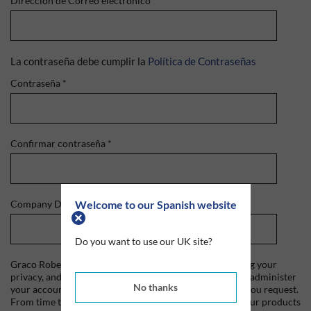
Dirección de Correo electrónico
*
La contraseña debe cumplir la
Política de Contraseñas
Contraseña
*
Confirmar contraseña
*
Welcome to our Spanish website
Company Domain
*
Do you want to use our UK site?
Graco Roberts is committed to protecting and respecting your
privacy, and we'll only use your personal information to administer
No thanks
your account and to provide the products and services you request.
From time to time, we would like to contact you about our products