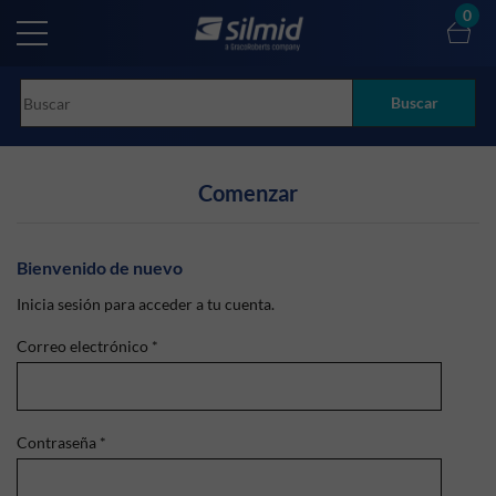
Skip
0
to
main
content
Buscar
Comenzar
Bienvenido de nuevo
Inicia sesión para acceder a tu cuenta.
Correo electrónico
*
Contraseña
*