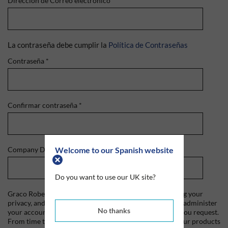
Dirección de Correo electrónico
*
La contraseña debe cumplir la
Política de Contraseñas
Contraseña
*
Confirmar contraseña
*
Welcome to our Spanish website
Company Domain
*
Do you want to use our UK site?
Graco Roberts is committed to protecting and respecting your
privacy, and we'll only use your personal information to administer
No thanks
your account and to provide the products and services you request.
From time to time, we would like to contact you about our products