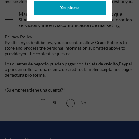
and services, as well as other content that may be of interest to you.
Yes please
Mandame tus ofertas y novedades. Entiendo que
Silmid a utilizar mis datos personales para mejorar los
servicios y me envía comunicación de marketing
Privacy Policy
By clicking submit below, you consent to allow GracoRoberts to
store and process the personal information submitted above to
provide you the content requested.
Los clientes de negocio pueden pagar con tarjeta de crédito,Paypal
o pueden solicitar una cuenta de crédito. Tambiénaceptamos pagos
de factura pro forma.
¿Su empresa tiene una cuenta? *
Sí
No