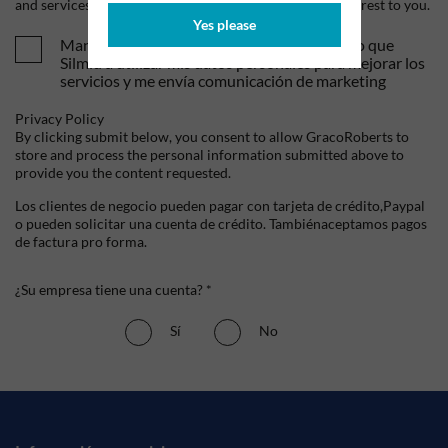
and services, as well as other content that may be of interest to you.
Yes please
Mandame tus ofertas y novedades. Entiendo que
Silmid a utilizar mis datos personales para mejorar los
servicios y me envía comunicación de marketing
Privacy Policy
By clicking submit below, you consent to allow GracoRoberts to
store and process the personal information submitted above to
provide you the content requested.
Los clientes de negocio pueden pagar con tarjeta de crédito,Paypal
o pueden solicitar una cuenta de crédito. Tambiénaceptamos pagos
de factura pro forma.
¿Su empresa tiene una cuenta? *
Sí
No