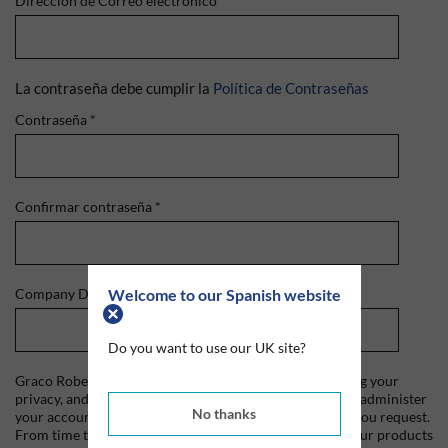
Dirección de Correo electrónico
*
La contraseña debe cumplir la
Política de Contraseñas
Contraseña
*
Confirmar contraseña
*
Welcome to our Spanish website
Company Domain
*
Do you want to use our UK site?
Graco Roberts is committed to protecting and respecting your
privacy, and we'll only use your personal information to administer
No thanks
your account and to provide the products and services you request.
From time to time, we would like to contact you about our products