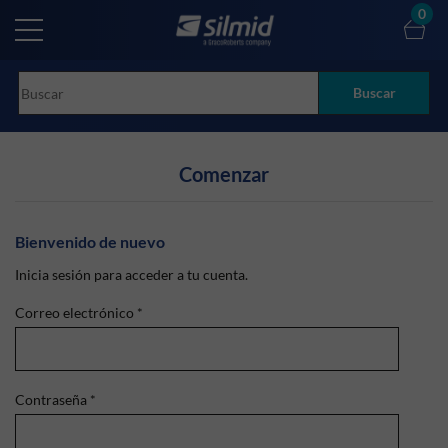
Skip
0
to
main
content
Buscar
Comenzar
Bienvenido de nuevo
Inicia sesión para acceder a tu cuenta.
Correo electrónico
*
Contraseña
*