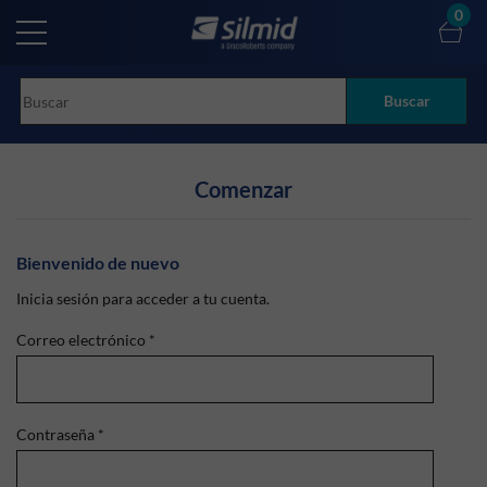
Skip
0
to
main
content
Buscar
Comenzar
Bienvenido de nuevo
Inicia sesión para acceder a tu cuenta.
Correo electrónico
*
Contraseña
*