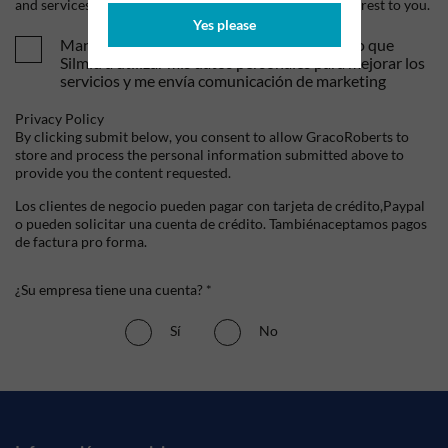
and services, as well as other content that may be of interest to you.
Yes please
Mandame tus ofertas y novedades. Entiendo que
Silmid a utilizar mis datos personales para mejorar los
servicios y me envía comunicación de marketing
Privacy Policy
By clicking submit below, you consent to allow GracoRoberts to
store and process the personal information submitted above to
provide you the content requested.
Los clientes de negocio pueden pagar con tarjeta de crédito,Paypal
o pueden solicitar una cuenta de crédito. Tambiénaceptamos pagos
de factura pro forma.
¿Su empresa tiene una cuenta? *
Sí
No