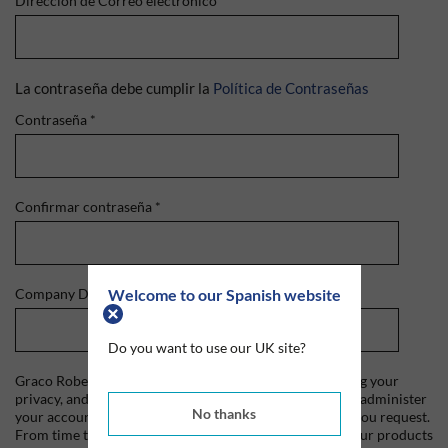
Dirección de Correo electrónico
*
La contraseña debe cumplir la
Política de Contraseñas
Contraseña
*
Confirmar contraseña
*
Welcome to our Spanish website
Company Domain
*
Do you want to use our UK site?
Graco Roberts is committed to protecting and respecting your
privacy, and we'll only use your personal information to administer
No thanks
your account and to provide the products and services you request.
From time to time, we would like to contact you about our products