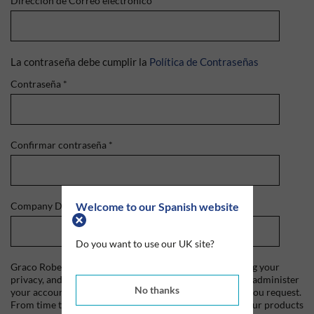
Dirección de Correo electrónico
*
La contraseña debe cumplir la
Política de Contraseñas
Contraseña
*
Confirmar contraseña
*
Welcome to our Spanish website
Company Domain
*
Do you want to use our UK site?
Graco Roberts is committed to protecting and respecting your
privacy, and we'll only use your personal information to administer
No thanks
your account and to provide the products and services you request.
From time to time, we would like to contact you about our products