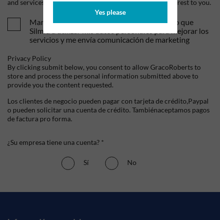
and services, as well as other content that may be of interest to you.
Yes please
Mandame tus ofertas y novedades. Entiendo que
Silmid a utilizar mis datos personales para mejorar los
servicios y me envía comunicación de marketing
Privacy Policy
By clicking submit below, you consent to allow GracoRoberts to
store and process the personal information submitted above to
provide you the content requested.
Los clientes de negocio pueden pagar con tarjeta de crédito,Paypal
o pueden solicitar una cuenta de crédito. Tambiénaceptamos pagos
de factura pro forma.
¿Su empresa tiene una cuenta? *
Sí
No