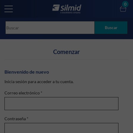
Skip
0
to
main
content
Buscar
Comenzar
Bienvenido de nuevo
Inicia sesión para acceder a tu cuenta.
Correo electrónico
*
Contraseña
*