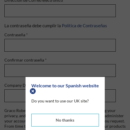
Dirección de Correo electrónico
*
La contraseña debe cumplir la
Política de Contraseñas
Contraseña
*
Confirmar contraseña
*
Welcome to our Spanish website
Company Domain
*
Do you want to use our UK site?
Graco Roberts is committed to protecting and respecting your
privacy, and we'll only use your personal information to administer
No thanks
your account and to provide the products and services you request.
From time to time, we would like to contact you about our products