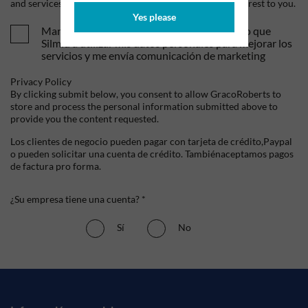
and services, as well as other content that may be of interest to you.
Yes please
Mandame tus ofertas y novedades. Entiendo que
Silmid a utilizar mis datos personales para mejorar los
servicios y me envía comunicación de marketing
Privacy Policy
By clicking submit below, you consent to allow GracoRoberts to
store and process the personal information submitted above to
provide you the content requested.
Los clientes de negocio pueden pagar con tarjeta de crédito,Paypal
o pueden solicitar una cuenta de crédito. Tambiénaceptamos pagos
de factura pro forma.
¿Su empresa tiene una cuenta? *
Sí
No