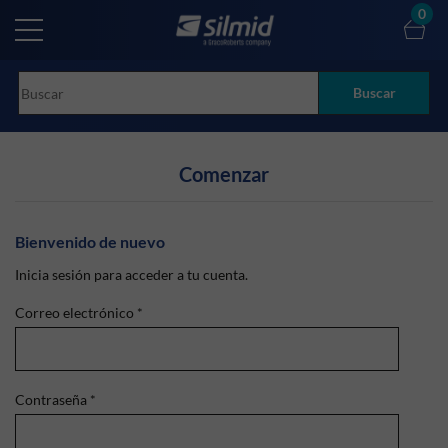
Skip
0
to
main
content
Buscar
Comenzar
Bienvenido de nuevo
Inicia sesión para acceder a tu cuenta.
Correo electrónico
*
Contraseña
*