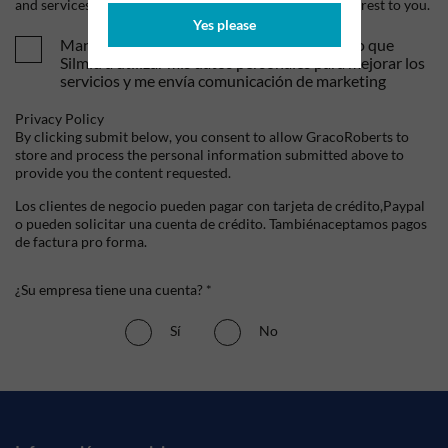
and services, as well as other content that may be of interest to you.
Yes please
Mandame tus ofertas y novedades. Entiendo que
Silmid a utilizar mis datos personales para mejorar los
servicios y me envía comunicación de marketing
Privacy Policy
By clicking submit below, you consent to allow GracoRoberts to
store and process the personal information submitted above to
provide you the content requested.
Los clientes de negocio pueden pagar con tarjeta de crédito,Paypal
o pueden solicitar una cuenta de crédito. Tambiénaceptamos pagos
de factura pro forma.
¿Su empresa tiene una cuenta? *
Sí
No