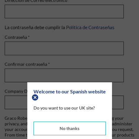
Dirección de Correo electrónico
*
La contraseña debe cumplir la
Política de Contraseñas
Contraseña
*
Confirmar contraseña
*
Welcome to our Spanish website
Company Domain
*
Do you want to use our UK site?
Graco Roberts is committed to protecting and respecting your
privacy, and we'll only use your personal information to administer
No thanks
your account and to provide the products and services you request.
From time to time, we would like to contact you about our products