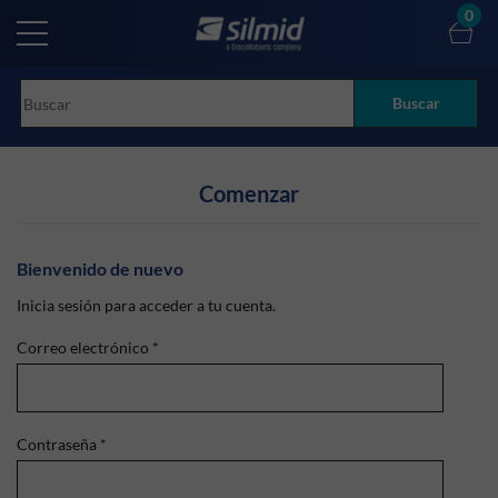
Skip
0
to
main
content
Buscar
Comenzar
Bienvenido de nuevo
Inicia sesión para acceder a tu cuenta.
Correo electrónico
*
Contraseña
*