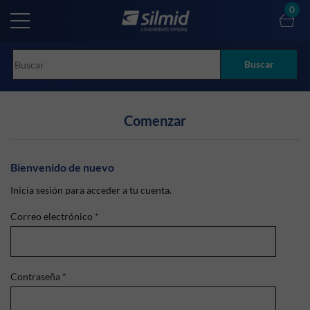
Skip
0
to
main
content
Buscar
Comenzar
Bienvenido de nuevo
Inicia sesión para acceder a tu cuenta.
Correo electrónico
*
Contraseña
*