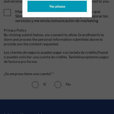
and services, as well as other content that may be of interest to you.
Yes please
Mandame tus ofertas y novedades. Entiendo que
Silmid a utilizar mis datos personales para mejorar los
servicios y me envía comunicación de marketing
Privacy Policy
By clicking submit below, you consent to allow GracoRoberts to
store and process the personal information submitted above to
provide you the content requested.
Los clientes de negocio pueden pagar con tarjeta de crédito,Paypal
o pueden solicitar una cuenta de crédito. Tambiénaceptamos pagos
de factura pro forma.
¿Su empresa tiene una cuenta? *
Sí
No