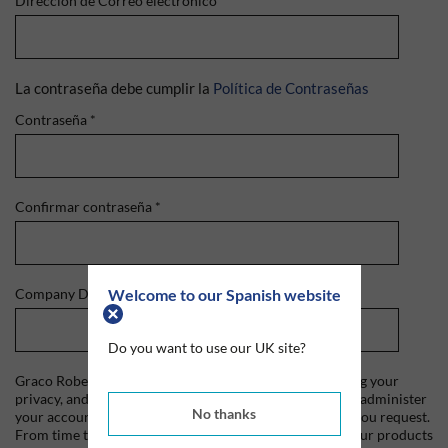
Dirección de Correo electrónico
*
La contraseña debe cumplir la
Política de Contraseñas
Contraseña
*
Confirmar contraseña
*
Welcome to our Spanish website
Company Domain
*
Do you want to use our UK site?
Graco Roberts is committed to protecting and respecting your
privacy, and we'll only use your personal information to administer
No thanks
your account and to provide the products and services you request.
From time to time, we would like to contact you about our products