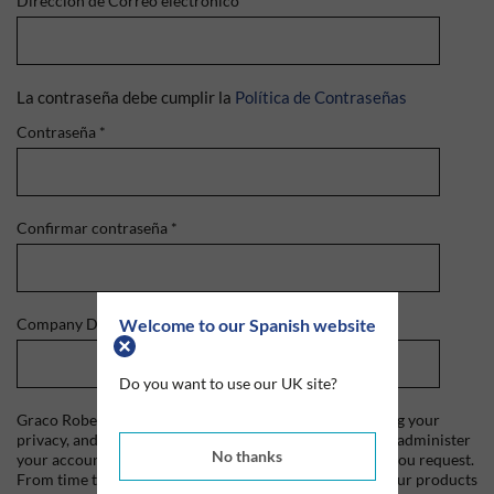
Dirección de Correo electrónico
*
La contraseña debe cumplir la
Política de Contraseñas
Contraseña
*
Confirmar contraseña
*
Welcome to our Spanish website
Company Domain
*
Do you want to use our UK site?
Graco Roberts is committed to protecting and respecting your
privacy, and we'll only use your personal information to administer
No thanks
your account and to provide the products and services you request.
From time to time, we would like to contact you about our products