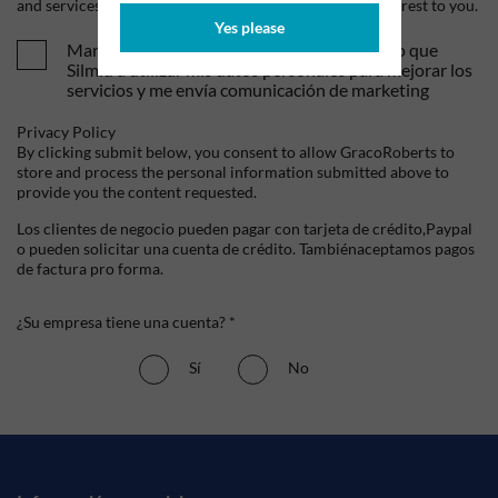
and services, as well as other content that may be of interest to you.
Yes please
Mandame tus ofertas y novedades. Entiendo que
Silmid a utilizar mis datos personales para mejorar los
servicios y me envía comunicación de marketing
Privacy Policy
By clicking submit below, you consent to allow GracoRoberts to
store and process the personal information submitted above to
provide you the content requested.
Los clientes de negocio pueden pagar con tarjeta de crédito,Paypal
o pueden solicitar una cuenta de crédito. Tambiénaceptamos pagos
de factura pro forma.
¿Su empresa tiene una cuenta? *
Sí
No