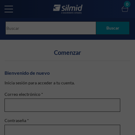
Skip
0
to
main
content
Buscar
Comenzar
Bienvenido de nuevo
Inicia sesión para acceder a tu cuenta.
Correo electrónico
*
Contraseña
*