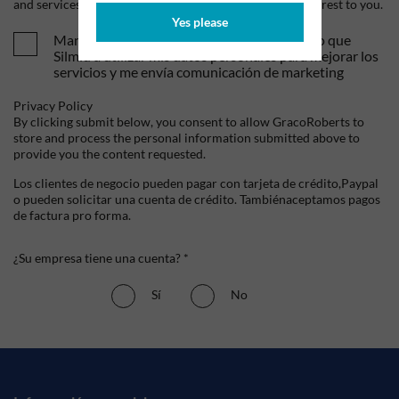
and services, as well as other content that may be of interest to you.
Yes please
Mandame tus ofertas y novedades. Entiendo que
Silmid a utilizar mis datos personales para mejorar los
servicios y me envía comunicación de marketing
Privacy Policy
By clicking submit below, you consent to allow GracoRoberts to
store and process the personal information submitted above to
provide you the content requested.
Los clientes de negocio pueden pagar con tarjeta de crédito,Paypal
o pueden solicitar una cuenta de crédito. Tambiénaceptamos pagos
de factura pro forma.
¿Su empresa tiene una cuenta? *
Sí
No