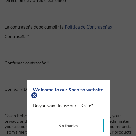
Dirección de Correo electrónico
*
La contraseña debe cumplir la
Política de Contraseñas
Contraseña
*
Confirmar contraseña
*
Welcome to our Spanish website
Company Domain
*
Do you want to use our UK site?
Graco Roberts is committed to protecting and respecting your
privacy, and we'll only use your personal information to administer
No thanks
your account and to provide the products and services you request.
From time to time, we would like to contact you about our products