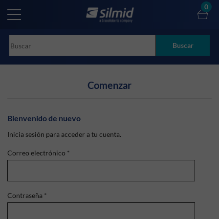
Skip
0
to
main
content
Buscar
Comenzar
Bienvenido de nuevo
Inicia sesión para acceder a tu cuenta.
Correo electrónico
*
Contraseña
*