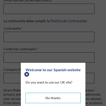
Dirección de Correo electrónico
*
La contraseña debe cumplir la
Política de Contraseñas
Contraseña
*
Confirmar contraseña
*
Welcome to our Spanish website
Company Domain
*
Do you want to use our UK site?
Graco Roberts is committed to protecting and respecting your
privacy, and we'll only use your personal information to administer
No thanks
your account and to provide the products and services you request.
From time to time, we would like to contact you about our products