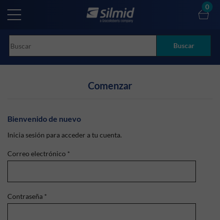
Skip
0
to
main
content
Buscar
Comenzar
Bienvenido de nuevo
Inicia sesión para acceder a tu cuenta.
Correo electrónico
*
Contraseña
*