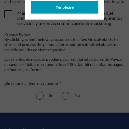
and services, as well as other content that may be of interest to you.
Yes please
Mandame tus ofertas y novedades. Entiendo que
Silmid a utilizar mis datos personales para mejorar los
servicios y me envía comunicación de marketing
Privacy Policy
By clicking submit below, you consent to allow GracoRoberts to
store and process the personal information submitted above to
provide you the content requested.
Los clientes de negocio pueden pagar con tarjeta de crédito,Paypal
o pueden solicitar una cuenta de crédito. Tambiénaceptamos pagos
de factura pro forma.
¿Su empresa tiene una cuenta? *
Sí
No