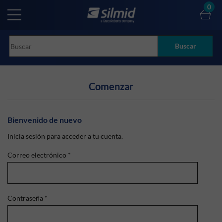
Skip
0
to
main
content
Buscar
Comenzar
Bienvenido de nuevo
Inicia sesión para acceder a tu cuenta.
Correo electrónico
*
Contraseña
*