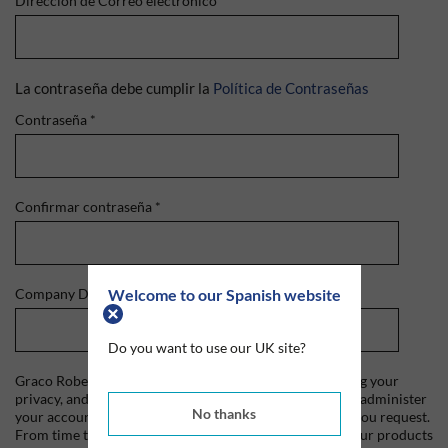
Dirección de Correo electrónico
*
La contraseña debe cumplir la
Política de Contraseñas
Contraseña
*
Confirmar contraseña
*
Welcome to our Spanish website
Company Domain
*
Do you want to use our UK site?
Graco Roberts is committed to protecting and respecting your
privacy, and we'll only use your personal information to administer
No thanks
your account and to provide the products and services you request.
From time to time, we would like to contact you about our products