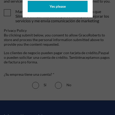
and services, as well as other content that may be of interest to you.
Yes please
Mandame tus ofertas y novedades. Entiendo que
Silmid a utilizar mis datos personales para mejorar los
servicios y me envía comunicación de marketing
Privacy Policy
By clicking submit below, you consent to allow GracoRoberts to
store and process the personal information submitted above to
provide you the content requested.
Los clientes de negocio pueden pagar con tarjeta de crédito,Paypal
o pueden solicitar una cuenta de crédito. Tambiénaceptamos pagos
de factura pro forma.
¿Su empresa tiene una cuenta? *
Sí
No