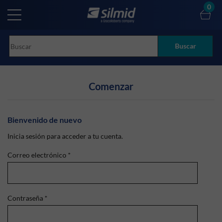
Skip
0
to
main
content
Buscar
Comenzar
Bienvenido de nuevo
Inicia sesión para acceder a tu cuenta.
Correo electrónico
*
Contraseña
*