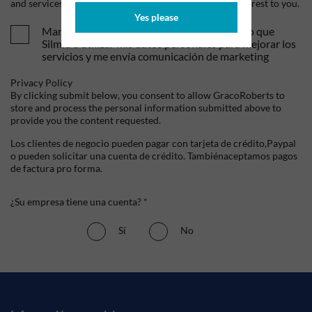
and services, as well as other content that may be of interest to you.
Yes please
Mandame tus ofertas y novedades. Entiendo que
Silmid a utilizar mis datos personales para mejorar los
servicios y me envía comunicación de marketing
Privacy Policy
By clicking submit below, you consent to allow GracoRoberts to
store and process the personal information submitted above to
provide you the content requested.
Los clientes de negocio pueden pagar con tarjeta de crédito,Paypal
o pueden solicitar una cuenta de crédito. Tambiénaceptamos pagos
de factura pro forma.
¿Su empresa tiene una cuenta? *
Sí
No