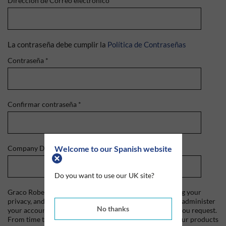
Dirección de Correo electrónico
*
La contraseña debe cumplir la
Política de Contraseñas
Contraseña
*
Confirmar contraseña
*
Welcome to our Spanish website
Company Domain
*
Do you want to use our UK site?
Graco Roberts is committed to protecting and respecting your
privacy, and we'll only use your personal information to administer
No thanks
your account and to provide the products and services you request.
From time to time, we would like to contact you about our products