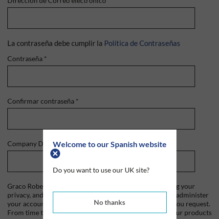
Dirección de Correo electrónico
*
La contraseña debe cumplir la
Política de Contraseñas
Contraseña
*
Confirmar contraseña
*
Welcome to our Spanish website
Company Domain
*
Do you want to use our UK site?
Graco Roberts is committed to protecting and respecting your
privacy, and we'll only use your personal information to administer
No thanks
your account and to provide the products and services you request.
From time to time, we would like to contact you about our products