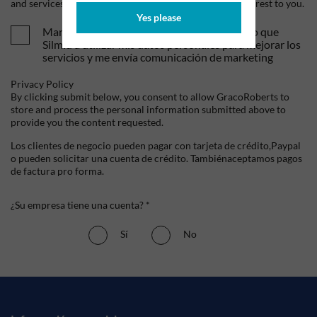
and services, as well as other content that may be of interest to you.
Yes please
Mandame tus ofertas y novedades. Entiendo que
Silmid a utilizar mis datos personales para mejorar los
servicios y me envía comunicación de marketing
Privacy Policy
By clicking submit below, you consent to allow GracoRoberts to
store and process the personal information submitted above to
provide you the content requested.
Los clientes de negocio pueden pagar con tarjeta de crédito,Paypal
o pueden solicitar una cuenta de crédito. Tambiénaceptamos pagos
de factura pro forma.
¿Su empresa tiene una cuenta? *
Sí
No