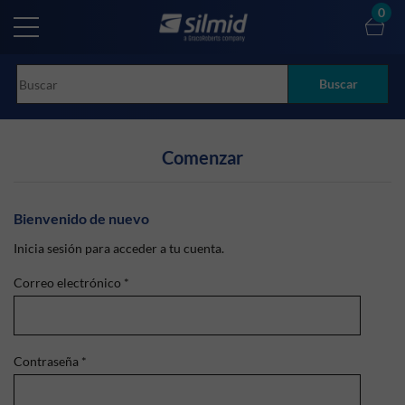
Skip
0
to
main
content
Buscar
Comenzar
Bienvenido de nuevo
Inicia sesión para acceder a tu cuenta.
Correo electrónico
*
Contraseña
*