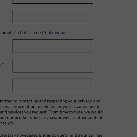
cumplir la
Política de Contraseñas
a
*
itted to protecting and respecting your privacy, and
ersonal information to administer your account and to
 and services you request. From time to time, we would
bout our products and services, as well as other content
t to you.
fertas y novedades. Entiendo que Silmid a utilizar mis