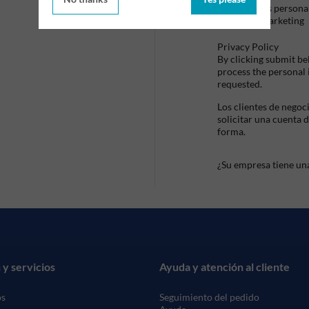
datos persona
de marketing
Privacy Policy
By clicking submit be
process the personal
requested.
Los clientes de negoc
solicitar una cuenta 
forma.
¿Su empresa tiene un
 y servicios
Ayuda y atención al cliente
os
Seguimiento del pedido