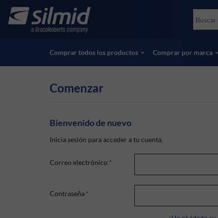
Skip
Accessories
Soco
to
Ensayos no destructivos (NDT)
Skydr
main
Ver todos los productos
Ver t
content
Comprar todos los productos
Comprar por marca
Comenzar
Bienvenido de nuevo
Inicia sesión para acceder a tu cuenta.
Correo electrónico
*
Contraseña
*
¿Ha olvidado su