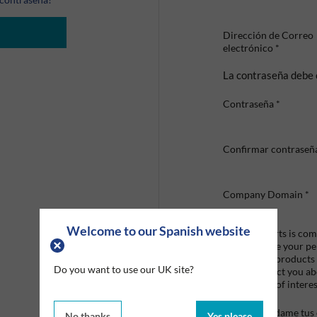
Dirección de Correo
electrónico
*
La contraseña debe 
Contraseña
*
Confirmar contraseñ
Company Domain
*
Welcome to our Spanish website
Graco Roberts is comm
we'll only use your p
provide the products
Do you want to use our UK site?
like to contact you a
that may be of interes
Mandame tus o
No thanks
Yes please