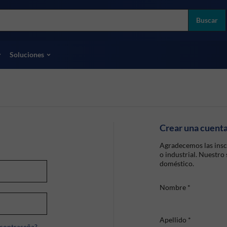
more
ol
Buscar
odas las marcas
Soluciones
Crear una cuent
Agradecemos las insc
o industrial. Nuestro
doméstico.
Nombre
*
Apellido
*
 contraseña?