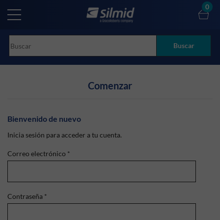
Skip
0
to
main
content
Buscar
Comenzar
Bienvenido de nuevo
Inicia sesión para acceder a tu cuenta.
Correo electrónico
*
Contraseña
*