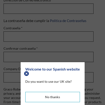
Dirección de Correo electrónico
*
La contraseña debe cumplir la
Política de Contraseñas
Contraseña
*
Confirmar contraseña
*
Welcome to our Spanish website
Company Domain
*
Do you want to use our UK site?
Graco Roberts is committed to protecting and respecting your
privacy, and we'll only use your personal information to administer
No thanks
your account and to provide the products and services you request.
From time to time, we would like to contact you about our products