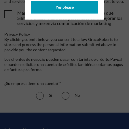
and services, as well as other content that may be of interest to you.
Yes please
Mandame tus ofertas y novedades. Entiendo que
Silmid a utilizar mis datos personales para mejorar los
servicios y me envía comunicación de marketing
Privacy Policy
By clicking submit below, you consent to allow GracoRoberts to
store and process the personal information submitted above to
provide you the content requested.
Los clientes de negocio pueden pagar con tarjeta de crédito,Paypal
o pueden solicitar una cuenta de crédito. Tambiénaceptamos pagos
de factura pro forma.
¿Su empresa tiene una cuenta? *
Sí
No