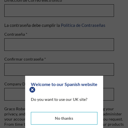
Dirección de Correo electrónico
*
La contraseña debe cumplir la
Política de Contraseñas
Contraseña
*
Confirmar contraseña
*
Welcome to our Spanish website
Company Domain
*
Do you want to use our UK site?
Graco Roberts is committed to protecting and respecting your
privacy, and we'll only use your personal information to administer
No thanks
your account and to provide the products and services you request.
From time to time, we would like to contact you about our products