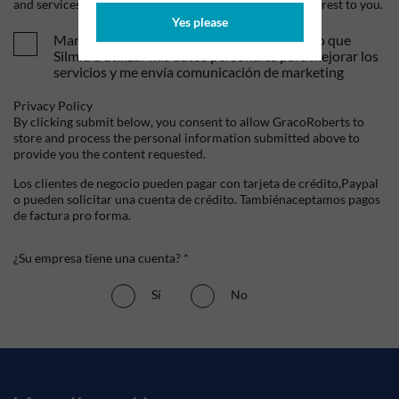
and services, as well as other content that may be of interest to you.
Yes please
Mandame tus ofertas y novedades. Entiendo que
Silmid a utilizar mis datos personales para mejorar los
servicios y me envía comunicación de marketing
Privacy Policy
By clicking submit below, you consent to allow GracoRoberts to
store and process the personal information submitted above to
provide you the content requested.
Los clientes de negocio pueden pagar con tarjeta de crédito,Paypal
o pueden solicitar una cuenta de crédito. Tambiénaceptamos pagos
de factura pro forma.
¿Su empresa tiene una cuenta? *
Sí
No