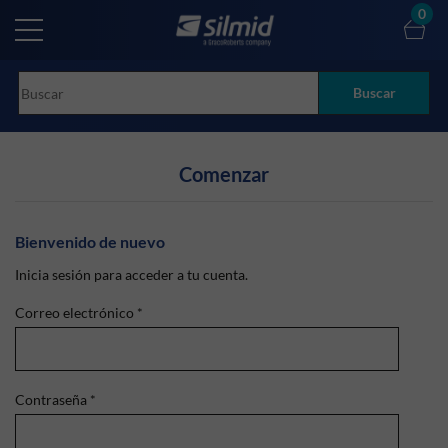
Skip
0
to
main
content
Buscar
Comenzar
Bienvenido de nuevo
Inicia sesión para acceder a tu cuenta.
Correo electrónico
*
Contraseña
*