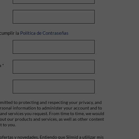
cumplir la
Política de Contraseñas
a
*
itted to protecting and respecting your privacy, and
ersonal information to administer your account and to
 and services you request. From time to time, we would
bout our products and services, as well as other content
t to you.
fertas y novedades. Entiendo que Silmid a utilizar mis