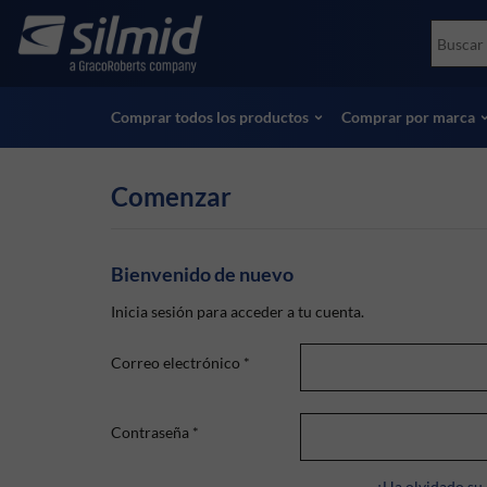
Skip
Accessories
Soco
to
Ensayos no destructivos (NDT)
Skydr
main
Ver todos los productos
Ver t
content
Comprar todos los productos
Comprar por marca
Comenzar
Bienvenido de nuevo
Inicia sesión para acceder a tu cuenta.
Correo electrónico
*
Contraseña
*
¿Ha olvidado su