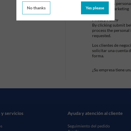
datos persona
No thanks
Yes please
de marketing
Privacy Policy
By clicking submit be
process the personal
requested.
Los clientes de negoc
solicitar una cuenta 
forma.
¿Su empresa tiene un
 y servicios
Ayuda y atención al cliente
os
Seguimiento del pedido