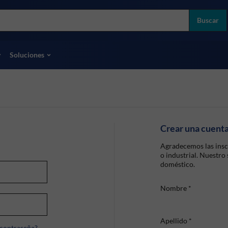
more
ol
Buscar
odas las marcas
Soluciones
Crear una cuent
Agradecemos las insc
o industrial. Nuestro
doméstico.
Nombre
*
Apellido
*
 contraseña?