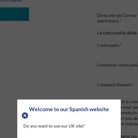
Dirección de Correo
electrónico
*
La contraseña debe 
Contraseña
*
Confirmar contraseñ
Company Domain
*
Graco Roberts is comm
we'll only use your p
Welcome to our Spanish website
provide the products
like to contact you a
that may be of interes
Do you want to use our UK site?
Mandame tus o