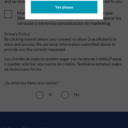
and services, as well as other content that may be of interest to you.
Yes please
Mandame tus ofertas y novedades. Entiendo que
Silmid a utilizar mis datos personales para mejorar los
servicios y me envía comunicación de marketing
Privacy Policy
By clicking submit below, you consent to allow GracoRoberts to
store and process the personal information submitted above to
provide you the content requested.
Los clientes de negocio pueden pagar con tarjeta de crédito,Paypal
o pueden solicitar una cuenta de crédito. Tambiénaceptamos pagos
de factura pro forma.
¿Su empresa tiene una cuenta? *
Sí
No