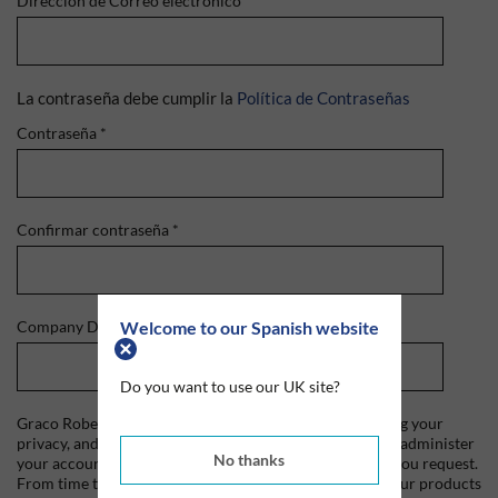
Dirección de Correo electrónico
*
La contraseña debe cumplir la
Política de Contraseñas
Contraseña
*
Confirmar contraseña
*
Welcome to our Spanish website
Company Domain
*
Do you want to use our UK site?
Graco Roberts is committed to protecting and respecting your
privacy, and we'll only use your personal information to administer
No thanks
your account and to provide the products and services you request.
From time to time, we would like to contact you about our products