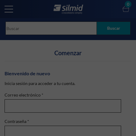
Skip
0
to
main
content
Buscar
Comenzar
Bienvenido de nuevo
Inicia sesión para acceder a tu cuenta.
Correo electrónico
*
Contraseña
*