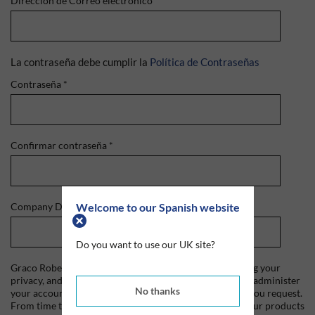
Dirección de Correo electrónico
*
La contraseña debe cumplir la
Política de Contraseñas
Contraseña
*
Confirmar contraseña
*
Welcome to our Spanish website
Company Domain
*
Do you want to use our UK site?
Graco Roberts is committed to protecting and respecting your
privacy, and we'll only use your personal information to administer
No thanks
your account and to provide the products and services you request.
From time to time, we would like to contact you about our products