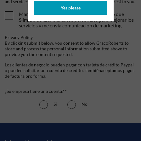
and services, as well as other content that may be of interest to you.
Yes please
Mandame tus ofertas y novedades. Entiendo que
Silmid a utilizar mis datos personales para mejorar los
servicios y me envía comunicación de marketing
Privacy Policy
By clicking submit below, you consent to allow GracoRoberts to
store and process the personal information submitted above to
provide you the content requested.
Los clientes de negocio pueden pagar con tarjeta de crédito,Paypal
o pueden solicitar una cuenta de crédito. Tambiénaceptamos pagos
de factura pro forma.
¿Su empresa tiene una cuenta? *
Sí
No