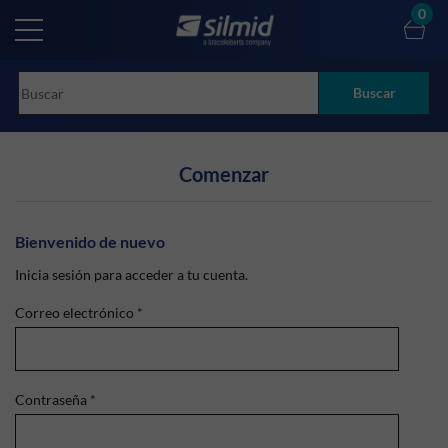
Skip
0
to
main
content
Buscar
Comenzar
Bienvenido de nuevo
Inicia sesión para acceder a tu cuenta.
Correo electrónico
*
Contraseña
*