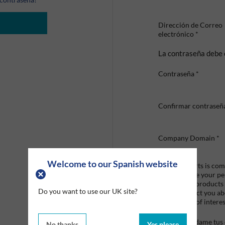
Dirección de Correo
electrónico
*
La contraseña debe 
Contraseña
*
Confirmar contraseñ
Company Domain
*
Welcome to our Spanish website
Graco Roberts is comm
we'll only use your p
provide the products
Do you want to use our UK site?
like to contact you a
that may be of interes
Mandame tus o
No thanks
Yes please