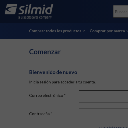
Skip
Accessories
Soco
to
Ensayos no destructivos (NDT)
Skydr
main
Ver todos los productos
Ver t
content
Comprar todos los productos
Comprar por marca
Comenzar
Bienvenido de nuevo
Inicia sesión para acceder a tu cuenta.
Correo electrónico
*
Contraseña
*
¿Ha olvidado su