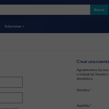
more
ol
Buscar
odas las marcas
Soluciones
Crear una cuent
Agradecemos las insc
o industrial. Nuestro
doméstico.
Nombre
*
Apellido
*
 contraseña?