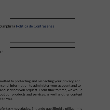
cumplir la
Política de Contraseñas
a
*
itted to protecting and respecting your privacy, and
ersonal information to administer your account and to
 and services you request. From time to time, we would
bout our products and services, as well as other content
t to you.
fertas y novedades. Entiendo que Silmid a utilizar mis