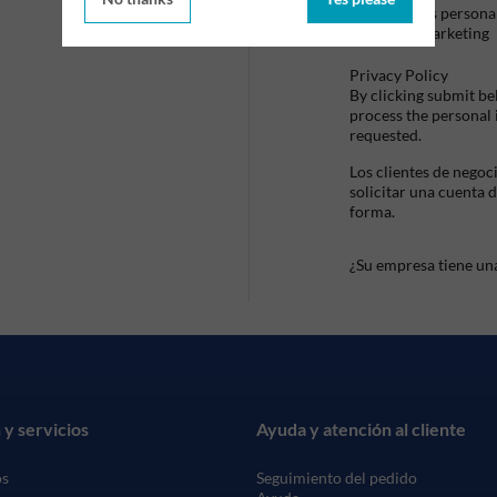
datos persona
de marketing
Privacy Policy
By clicking submit be
process the personal
requested.
Los clientes de negoc
solicitar una cuenta 
forma.
¿Su empresa tiene un
 y servicios
Ayuda y atención al cliente
os
Seguimiento del pedido