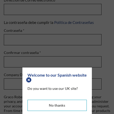
Dirección de Correo electrónico
*
La contraseña debe cumplir la
Política de Contraseñas
Contraseña
*
Confirmar contraseña
*
Welcome to our Spanish website
Company Domain
*
Do you want to use our UK site?
Graco Roberts is committed to protecting and respecting your
privacy, and we'll only use your personal information to administer
No thanks
your account and to provide the products and services you request.
From time to time, we would like to contact you about our products