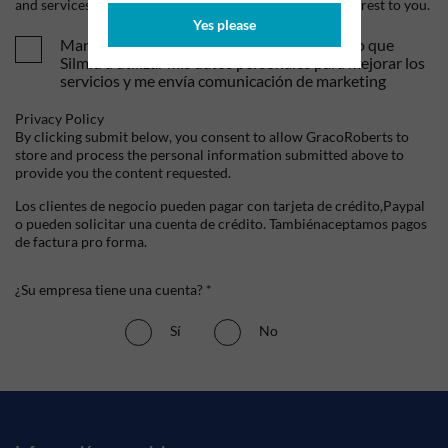
and services, as well as other content that may be of interest to you.
Yes please
Mandame tus ofertas y novedades. Entiendo que
Silmid a utilizar mis datos personales para mejorar los
servicios y me envía comunicación de marketing
Privacy Policy
By clicking submit below, you consent to allow GracoRoberts to
store and process the personal information submitted above to
provide you the content requested.
Los clientes de negocio pueden pagar con tarjeta de crédito,Paypal
o pueden solicitar una cuenta de crédito. Tambiénaceptamos pagos
de factura pro forma.
¿Su empresa tiene una cuenta? *
Sí
No