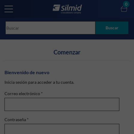
Skip
0
to
main
content
Buscar
Comenzar
Bienvenido de nuevo
Inicia sesión para acceder a tu cuenta.
Correo electrónico
*
Contraseña
*