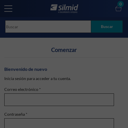
Skip
0
to
main
content
Buscar
Comenzar
Bienvenido de nuevo
Inicia sesión para acceder a tu cuenta.
Correo electrónico
*
Contraseña
*