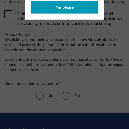
and services, as well as other content that may be of interest to you.
Yes please
Mandame tus ofertas y novedades. Entiendo que
Silmid a utilizar mis datos personales para mejorar los
servicios y me envía comunicación de marketing
Privacy Policy
By clicking submit below, you consent to allow GracoRoberts to
store and process the personal information submitted above to
provide you the content requested.
Los clientes de negocio pueden pagar con tarjeta de crédito,Paypal
o pueden solicitar una cuenta de crédito. Tambiénaceptamos pagos
de factura pro forma.
¿Su empresa tiene una cuenta? *
Sí
No