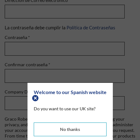
Dirección de Correo electrónico
*
La contraseña debe cumplir la
Política de Contraseñas
Contraseña
*
Confirmar contraseña
*
Welcome to our Spanish website
Company Domain
*
Do you want to use our UK site?
Graco Roberts is committed to protecting and respecting your
privacy, and we'll only use your personal information to administer
No thanks
your account and to provide the products and services you request.
From time to time, we would like to contact you about our products