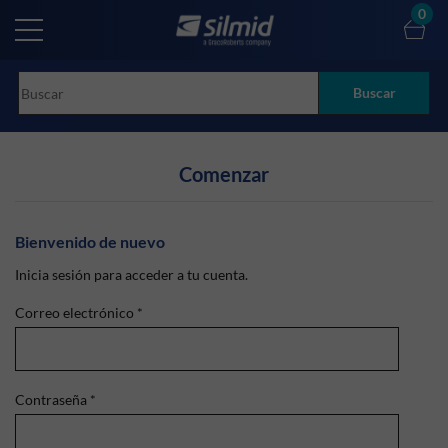
Skip
0
to
main
content
Buscar
Comenzar
Bienvenido de nuevo
Inicia sesión para acceder a tu cuenta.
Correo electrónico
*
Contraseña
*