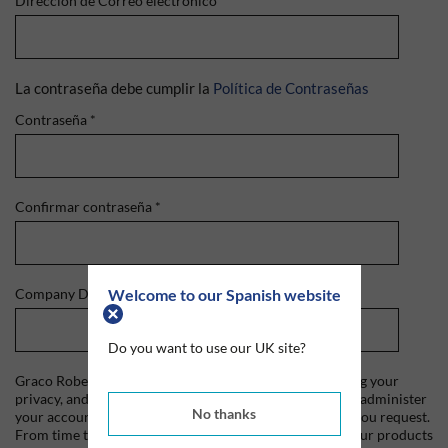
Dirección de Correo electrónico
*
La contraseña debe cumplir la
Política de Contraseñas
Contraseña
*
Confirmar contraseña
*
Welcome to our Spanish website
Company Domain
*
Do you want to use our UK site?
Graco Roberts is committed to protecting and respecting your
privacy, and we'll only use your personal information to administer
No thanks
your account and to provide the products and services you request.
From time to time, we would like to contact you about our products