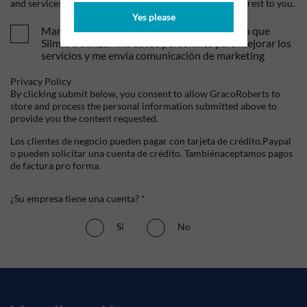
and services, as well as other content that may be of interest to you.
Yes please
Mandame tus ofertas y novedades. Entiendo que
Silmid a utilizar mis datos personales para mejorar los
servicios y me envía comunicación de marketing
Privacy Policy
By clicking submit below, you consent to allow GracoRoberts to
store and process the personal information submitted above to
provide you the content requested.
Los clientes de negocio pueden pagar con tarjeta de crédito,Paypal
o pueden solicitar una cuenta de crédito. Tambiénaceptamos pagos
de factura pro forma.
¿Su empresa tiene una cuenta? *
Sí
No