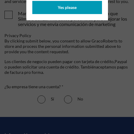
and services, as well as other content that may be of interest to you.
Yes please
Mandame tus ofertas y novedades. Entiendo que
Silmid a utilizar mis datos personales para mejorar los
servicios y me envía comunicación de marketing
Privacy Policy
By clicking submit below, you consent to allow GracoRoberts to
store and process the personal information submitted above to
provide you the content requested.
Los clientes de negocio pueden pagar con tarjeta de crédito,Paypal
o pueden solicitar una cuenta de crédito. Tambiénaceptamos pagos
de factura pro forma.
¿Su empresa tiene una cuenta? *
Sí
No