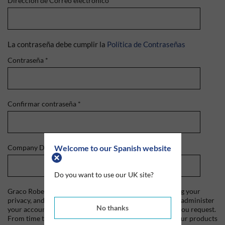
Dirección de Correo electrónico
*
La contraseña debe cumplir la
Política de Contraseñas
Contraseña
*
Confirmar contraseña
*
Welcome to our Spanish website
Company Domain
*
Do you want to use our UK site?
Graco Roberts is committed to protecting and respecting your
privacy, and we'll only use your personal information to administer
No thanks
your account and to provide the products and services you request.
From time to time, we would like to contact you about our products