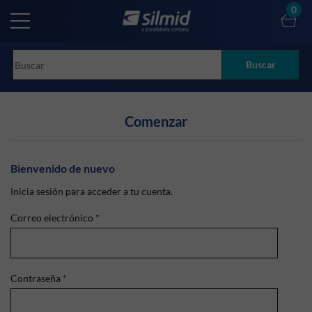
Skip
0
to
main
content
Buscar
Comenzar
Bienvenido de nuevo
Inicia sesión para acceder a tu cuenta.
Correo electrónico
*
Contraseña
*