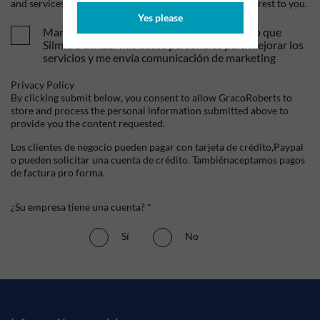
and services, as well as other content that may be of interest to you.
Yes please
Mandame tus ofertas y novedades. Entiendo que
Silmid a utilizar mis datos personales para mejorar los
servicios y me envía comunicación de marketing
Privacy Policy
By clicking submit below, you consent to allow GracoRoberts to
store and process the personal information submitted above to
provide you the content requested.
Los clientes de negocio pueden pagar con tarjeta de crédito,Paypal
o pueden solicitar una cuenta de crédito. Tambiénaceptamos pagos
de factura pro forma.
¿Su empresa tiene una cuenta? *
Sí
No