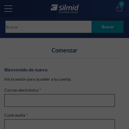
Skip
0
to
main
content
Buscar
Comenzar
Bienvenido de nuevo
Inicia sesión para acceder a tu cuenta.
Correo electrónico
*
Contraseña
*