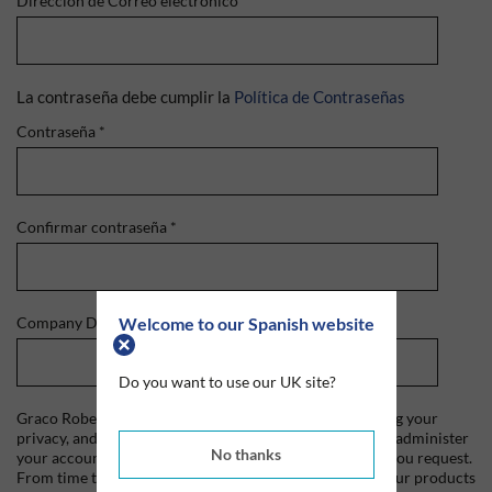
Dirección de Correo electrónico
*
La contraseña debe cumplir la
Política de Contraseñas
Contraseña
*
Confirmar contraseña
*
Welcome to our Spanish website
Company Domain
*
Do you want to use our UK site?
Graco Roberts is committed to protecting and respecting your
privacy, and we'll only use your personal information to administer
No thanks
your account and to provide the products and services you request.
From time to time, we would like to contact you about our products