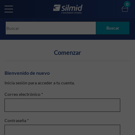
Skip
0
to
main
content
Buscar
Comenzar
Bienvenido de nuevo
Inicia sesión para acceder a tu cuenta.
Correo electrónico
*
Contraseña
*