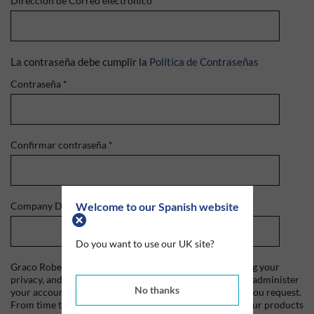
Dirección de Correo electrónico
*
La contraseña debe cumplir la
Política de Contraseñas
Contraseña
*
Confirmar contraseña
*
Welcome to our Spanish website
Company Domain
*
Do you want to use our UK site?
Graco Roberts is committed to protecting and respecting your
privacy, and we'll only use your personal information to administer
No thanks
your account and to provide the products and services you request.
From time to time, we would like to contact you about our products