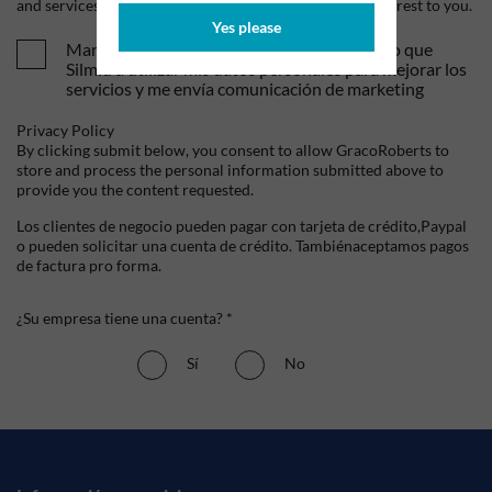
and services, as well as other content that may be of interest to you.
Yes please
Mandame tus ofertas y novedades. Entiendo que
Silmid a utilizar mis datos personales para mejorar los
servicios y me envía comunicación de marketing
Privacy Policy
By clicking submit below, you consent to allow GracoRoberts to
store and process the personal information submitted above to
provide you the content requested.
Los clientes de negocio pueden pagar con tarjeta de crédito,Paypal
o pueden solicitar una cuenta de crédito. Tambiénaceptamos pagos
de factura pro forma.
¿Su empresa tiene una cuenta? *
Sí
No