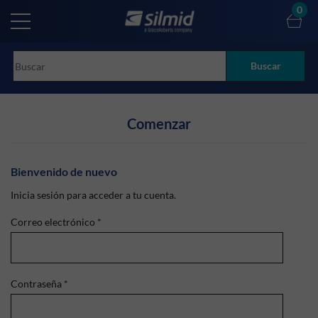
Skip
0
to
main
content
Buscar
Comenzar
Bienvenido de nuevo
Inicia sesión para acceder a tu cuenta.
Correo electrónico
*
Contraseña
*