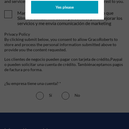
and services, as well as other content that may be of interest to you.
Yes please
Mandame tus ofertas y novedades. Entiendo que
Silmid a utilizar mis datos personales para mejorar los
servicios y me envía comunicación de marketing
Privacy Policy
By clicking submit below, you consent to allow GracoRoberts to
store and process the personal information submitted above to
provide you the content requested.
Los clientes de negocio pueden pagar con tarjeta de crédito,Paypal
o pueden solicitar una cuenta de crédito. Tambiénaceptamos pagos
de factura pro forma.
¿Su empresa tiene una cuenta? *
Sí
No