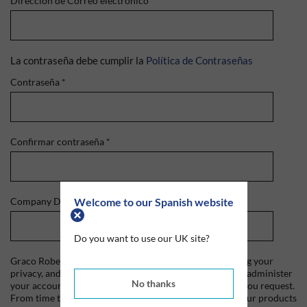
Dirección de Correo electrónico
*
La contraseña debe cumplir la
Política de Contraseñas
Contraseña
*
Confirmar contraseña
*
Welcome to our Spanish website
Company Domain
*
Do you want to use our UK site?
Graco Roberts is committed to protecting and respecting your
privacy, and we'll only use your personal information to administer
No thanks
your account and to provide the products and services you request.
From time to time, we would like to contact you about our products