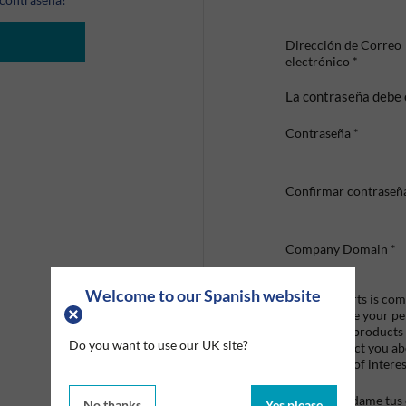
Dirección de Correo
electrónico
*
La contraseña debe 
Contraseña
*
Confirmar contraseñ
Company Domain
*
Welcome to our Spanish website
Graco Roberts is comm
we'll only use your p
provide the products
Do you want to use our UK site?
like to contact you a
that may be of interes
Mandame tus o
No thanks
Yes please