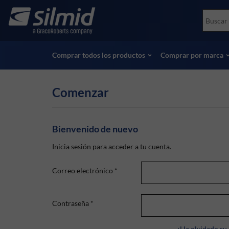
Skip
Accessories
Soco
to
Ensayos no destructivos (NDT)
Skydr
main
Ver todos los productos
Ver t
content
Comprar todos los productos
Comprar por marca
Comenzar
Bienvenido de nuevo
Inicia sesión para acceder a tu cuenta.
Correo electrónico
*
Contraseña
*
¿Ha olvidado su