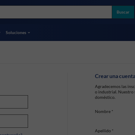
more
ol
Buscar
odas las marcas
Soluciones
Crear una cuent
Agradecemos las insc
o industrial. Nuestro
doméstico.
Nombre
*
Apellido
*
 contraseña?