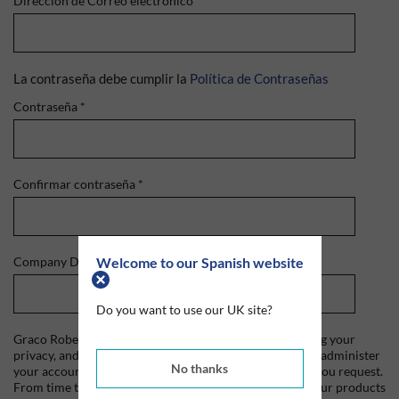
Dirección de Correo electrónico
*
La contraseña debe cumplir la
Política de Contraseñas
Contraseña
*
Confirmar contraseña
*
Welcome to our Spanish website
Company Domain
*
Do you want to use our UK site?
Graco Roberts is committed to protecting and respecting your
privacy, and we'll only use your personal information to administer
No thanks
your account and to provide the products and services you request.
From time to time, we would like to contact you about our products