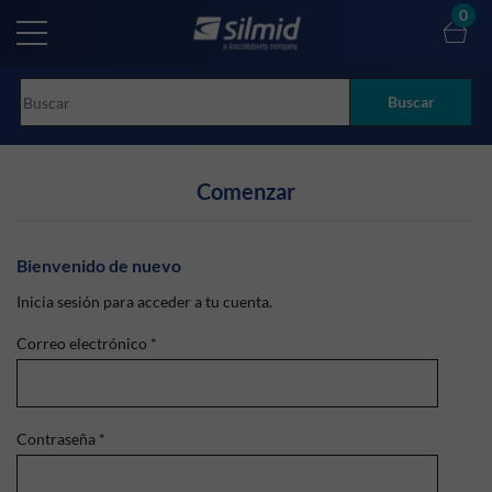
Skip
0
to
main
content
Buscar
Comenzar
Bienvenido de nuevo
Inicia sesión para acceder a tu cuenta.
Correo electrónico
*
Contraseña
*