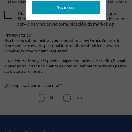
and services, as well as other content that may be of interest to you.
Yes please
Mandame tus ofertas y novedades. Entiendo que
Silmid a utilizar mis datos personales para mejorar los
servicios y me envía comunicación de marketing
Privacy Policy
By clicking submit below, you consent to allow GracoRoberts to
store and process the personal information submitted above to
provide you the content requested.
Los clientes de negocio pueden pagar con tarjeta de crédito,Paypal
o pueden solicitar una cuenta de crédito. Tambiénaceptamos pagos
de factura pro forma.
¿Su empresa tiene una cuenta? *
Sí
No