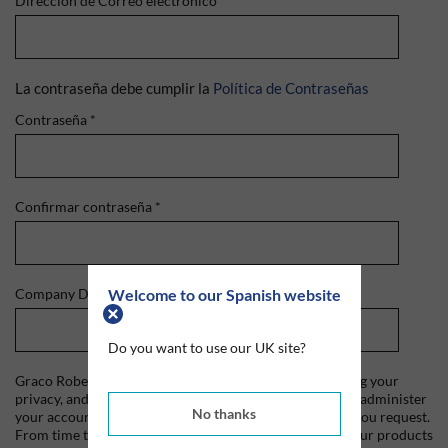
Dirección de Correo electrónico
*
La contraseña debe cumplir la
Política de Contraseñas
Contraseña
*
Confirmar contraseña
*
Welcome to our Spanish website
Company Domain
*
Do you want to use our UK site?
Graco Roberts is committed to protecting and respecting your
privacy, and we'll only use your personal information to administer
No thanks
your account and to provide the products and services you request.
From time to time, we would like to contact you about our products