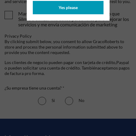
and services, as well as other content that may be of interest to you.
Yes please
Mandame tus ofertas y novedades. Entiendo que
Silmid a utilizar mis datos personales para mejorar los
servicios y me envía comunicación de marketing
Privacy Policy
By clicking submit below, you consent to allow GracoRoberts to
store and process the personal information submitted above to
provide you the content requested.
Los clientes de negocio pueden pagar con tarjeta de crédito,Paypal
o pueden solicitar una cuenta de crédito. Tambiénaceptamos pagos
de factura pro forma.
¿Su empresa tiene una cuenta? *
Sí
No