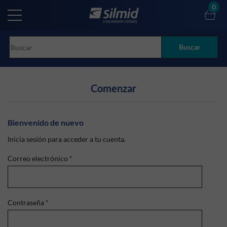
Skip
0
to
main
content
Buscar
Comenzar
Bienvenido de nuevo
Inicia sesión para acceder a tu cuenta.
Correo electrónico
*
Contraseña
*