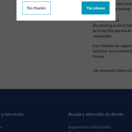
datos persona
No thanks
Yes please
de marketing
Privacy Policy
By clicking submit be
process the personal
requested.
Los clientes de negoc
solicitar una cuenta 
forma.
¿Su empresa tiene un
 y servicios
Ayuda y atención al cliente
os
Seguimiento del pedido