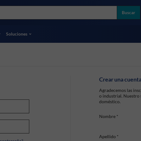
more
ol
Buscar
odas las marcas
Soluciones
Crear una cuent
Agradecemos las insc
o industrial. Nuestro
doméstico.
Nombre
*
Apellido
*
 contraseña?