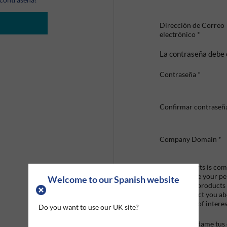
Dirección de Correo
electrónico
*
La contraseña debe 
Contraseña
*
Confirmar contraseñ
Company Domain
*
Graco Roberts is comm
we'll only use your p
Welcome to our Spanish website
provide the products
like to contact you a
that may be of interes
Do you want to use our UK site?
Mandame tus o