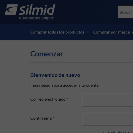
Skip
Accessories
Soco
to
Ensayos no destructivos (NDT)
Skydr
main
Ver todos los productos
Ver t
content
Comprar todos los productos
Comprar por marca
Comenzar
Bienvenido de nuevo
Inicia sesión para acceder a tu cuenta.
Correo electrónico
*
Contraseña
*
¿Ha olvidado su