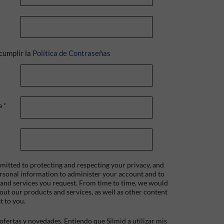
cumplir la
Política de Contraseñas
a
*
itted to protecting and respecting your privacy, and
ersonal information to administer your account and to
 and services you request. From time to time, we would
bout our products and services, as well as other content
t to you.
fertas y novedades. Entiendo que Silmid a utilizar mis