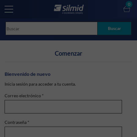
Skip
0
to
main
content
Buscar
Comenzar
Bienvenido de nuevo
Inicia sesión para acceder a tu cuenta.
Correo electrónico
*
Contraseña
*