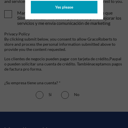
and services, as well as other content that may be of interest to you.
Yes please
Mandame tus ofertas y novedades. Entiendo que
Silmid a utilizar mis datos personales para mejorar los
servicios y me envía comunicación de marketing
Privacy Policy
By clicking submit below, you consent to allow GracoRoberts to
store and process the personal information submitted above to
provide you the content requested.
Los clientes de negocio pueden pagar con tarjeta de crédito,Paypal
o pueden solicitar una cuenta de crédito. Tambiénaceptamos pagos
de factura pro forma.
¿Su empresa tiene una cuenta? *
Sí
No