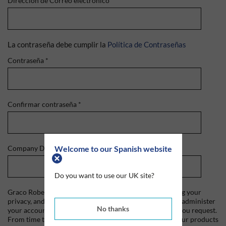
Dirección de Correo electrónico
*
La contraseña debe cumplir la
Política de Contraseñas
Contraseña
*
Confirmar contraseña
*
Welcome to our Spanish website
Company Domain
*
Do you want to use our UK site?
Graco Roberts is committed to protecting and respecting your
privacy, and we'll only use your personal information to administer
No thanks
your account and to provide the products and services you request.
From time to time, we would like to contact you about our products